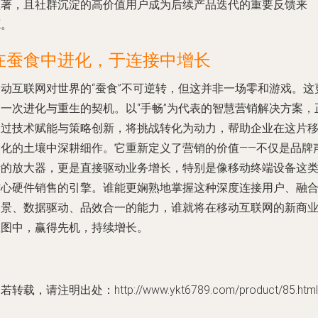
显著，且社群沉淀的高价值用户成为后续产品迭代的重要反馈来
源。
在蚕食中进化，于连接中增长
移动互联网对世界的“蚕食”不可逆转，但这并非一场零和游戏。这
是一次进化与重生的契机。以“手畅”为代表的智慧营销解决方案，
通过技术赋能与策略创新，将挑战转化为动力，帮助企业在这片
动化的土壤中深耕细作。它重新定义了营销的价值——不仅是品牌
量的放大器，更是直接驱动业务增长，特别是像移动终端设备这
核心硬件销售的引擎。谁能更娴熟地掌握这种深度连接用户、融
场景、数据驱动、品效合一的能力，谁就将在移动互联网的新商
版图中，赢得先机，持续增长。
若转载，请注明出处：http://www.ykt6789.com/product/85.html