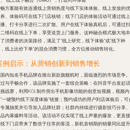
、 线上线下融合（OMO），打造闭环体验
手畅方案能有效连通线上营销热度与线下实体体验。线上发放的
惠券、体验码可在线下门店核销；线下门店的体验活动可通过线
直播、打卡分享进行二次扩散。用户在线下体验真机后，可通过
描二维码在线上下单，享受送货上门服务。这种融合模式极大地
了消费者的决策路径，满足了“线上研究，线下体验”或“线下种
草，线上比价下单”的混合消费习惯，全方位推动销售转化。
案例启示：从营销创新到销售增长
某国内知名手机品牌在推出新款旗舰机时，面临激烈的市场竞争
通过与手畅合作，该品牌实施了一套组合策略：在抖音平台发起
题挑战赛，利用KOL制作突出手机影像功能的创意短视频，视频内
嵌“一键预约线下深度体验”链接；预约成功的用户到店体验后，可
与专属抽奖并引导加入品牌社群；社群内持续进行摄影技巧分享
新品内幕爆料等活动。该活动不仅实现了线上声量的爆发，更直
为线下门店带来了数倍于往常的客流，新机首销期的销量同比提