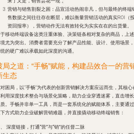
来了又走，销售昙花一现”。
营销与销售割裂之困
：品宣活动热闹非凡，但与最终的终端
售数据之间往往存在断层，难以衡量营销活动的真实ROI（
资回报率），营销动作无法有效转化为实实在在的出货量。
对于移动终端设备这类注重体验、决策链条相对复杂的商品，上
困境尤为突出。消费者需要充分了解产品性能、设计、使用场景
传统的硬广难以承载如此深度的沟通。
破局之道：“手畅”赋能，构建品效合一的营
新生态
面对困局，以“手畅”为代表的创新营销解决方案应运而生，其核心
于利用深度技术整合与场景化策略，助力企业穿透迷雾，直击增
本质。手畅并非单一工具，而是一套系统化的赋能体系，主要通
以下方式助力企业破解营销难题，并直接撬动移动终端销售：
、 深度链接，打通“营”与“销”的任督二脉