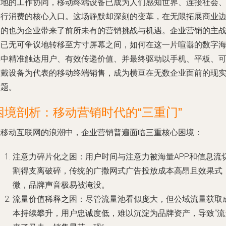
随地的工作协同，移动终端设备已成为人们感知世界、连接社会
进行消费的核心入口。这场静默却深刻的变革，在无限拓展商业
界的也为企业带来了前所未有的营销挑战与机遇。企业营销的主
场已无可争议地转移至方寸屏幕之间，如何在这一片喧嚣的数字
洋中精准触达用户、有效传递价值、并最终驱动以手机、平板、
穿戴设备为代表的移动终端销售，成为横亘在无数企业面前的现
难题。
困境剖析：移动营销时代的“三重门”
在移动互联网的浪潮中，企业营销普遍面临三重核心困境：
注意力碎片化之困
：用户时间与注意力被海量APP和信息流
割得支离破碎，传统的广撒网式广告投放成本高昂且效果式
微，品牌声音极易被淹没。
流量价值稀释之困
：尽管流量池看似庞大，但公域流量获取
本持续攀升，用户忠诚度低，难以沉淀为品牌资产，导致“流