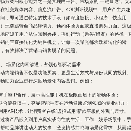
手畅方案的核心能力之一是实现跨平台、跨场景的“一键直达”。无
是在社交媒体内容、信息流广告、KOL测评视频中，用户产生兴趣
瞬间，即可通过特定的技术手段（如深度链接、小程序、快应用
等）无缝跳转至商品详情页、预约体验页面或直接购买页面。这
大地缩短了用户从认知到兴趣，再到行动（购买/留资）的路径，
营销内容直接转化为销售机会，让每一次曝光都承载着转化的潜
力，有效解决了营销与销售脱节的问题。
二、 场景化内容渗透，占领心智驱动需求
移动终端销售不仅是功能买卖，更是生活方式与身份认同的投射
手畅助力企业进行深度场景化内容营销。例如：
与手游IP合作
，展示高性能手机在极限画质下的流畅体验；
联合健身博主
，突显智能手表在运动健康监测领域的专业能力；
利用AR技术
，让消费者在线“虚拟试用”新款平板的外观与尺寸。
通过将产品嵌入到用户真实或向往的生活、工作、娱乐场景中，
畅帮助品牌讲述动人的故事，激发情感共鸣与场景化需求，从而